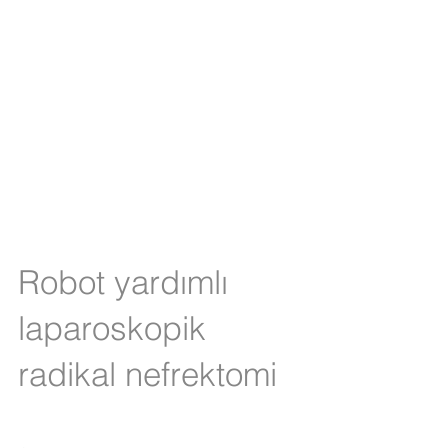
edilen görüntüler
yardımıyla etrafındaki
kanser olma riski
taşıyan dokularda net
olarak görülür.
Robot yardımlı
laparoskopik
radikal nefrektomi