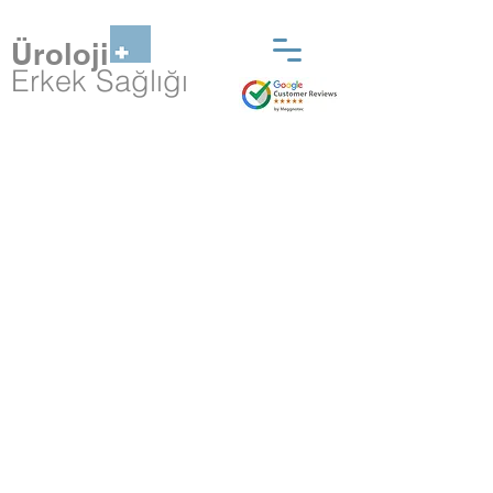
Üroloji
Erkek Sağlığı
Robotik Yöntemle
Böbreğin Alınması
-
İşlem sırasında 10
kat büyütülerek elde