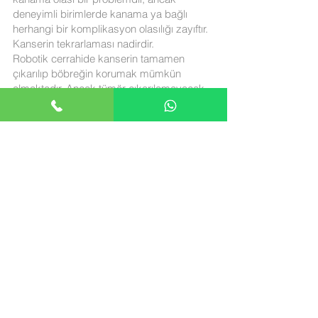
deneyimli birimlerde kanama ya bağlı
herhangi bir komplikasyon olasılığı zayıftır.
Kanserin tekrarlaması nadirdir.
Robotik cerrahide kanserin tamamen
çıkarılıp böbreğin korumak mümkün
olmaktadır. Ancak tümör çıkarılamayacak
kadar büyük ise böbreğin tamamı alınır.Bu
yaklaşımlar gelişmiş ülkelerde standart
yaklaşımlardır.
Address
: Nişantaşı, Rumeli Cd.
No:71 Kat:8, 34360 Şişli/İstanbul
Danışma:
+90-532-34-34-827
(
)
TAS
Email