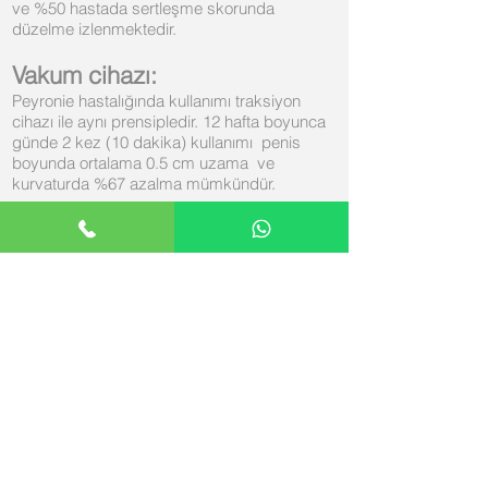
ve %50 hastada sertleşme skorunda
düzelme izlenmektedir.
Vakum cihazı:
Peyronie hastalığında kullanımı traksiyon
cihazı ile aynı prensipledir. 12 hafta boyunca
günde 2 kez (10 dakika) kullanımı penis
boyunda ortalama 0.5 cm uzama ve
kurvaturda %67 azalma mümkündür.
Ağızdan ve Enjeksiyon
Medikal tedavi
Klostridyal kollajenaz:
Dupuytren kontraktüründe FDA onaylı bir
intralezyonal ürün olan klostridyum
histolitikum kollajenaz (KHK) son yıllarda PH
tedavisinde ikullanılmaktadır. Ağrı, kurvatur
ve plak hacminde anlamlı azalma
saptanmıştır.
Kolşisin:
Peyronie hastalığında kullanımı