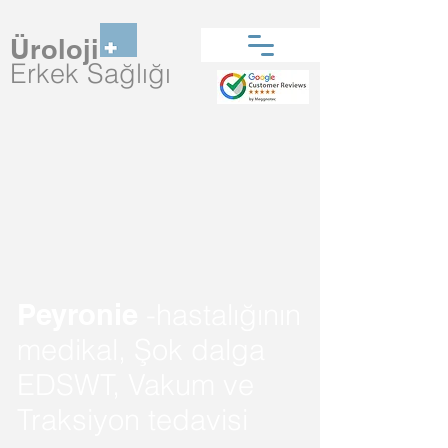
Üroloji
Erkek Sağlığı
Peyronie
-hastalığının
medikal, Şok dalga
EDSWT, Vakum ve
Traksiyon tedavisi