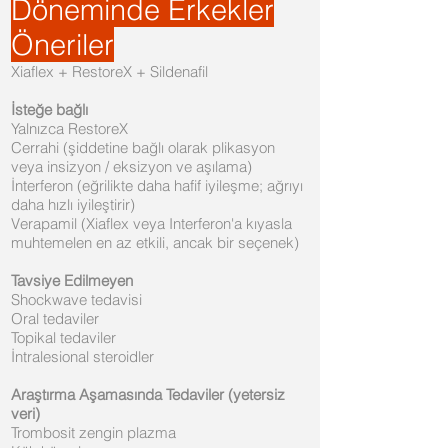
Döneminde Erkekler
Öneriler
Xiaflex + RestoreX + Sildenafil
İsteğe bağlı
Yalnızca RestoreX
Cerrahi (şiddetine bağlı olarak plikasyon
veya insizyon / eksizyon ve aşılama)
İnterferon (eğrilikte daha hafif iyileşme; ağrıyı
daha hızlı iyileştirir)
Verapamil (Xiaflex veya Interferon'a kıyasla
muhtemelen en az etkili, ancak bir seçenek)
Tavsiye Edilmeyen
Shockwave tedavisi
Oral tedaviler
Topikal tedaviler
İntralesional steroidler
Araştırma Aşamasında Tedaviler (yetersiz
veri)
Trombosit zengin plazma