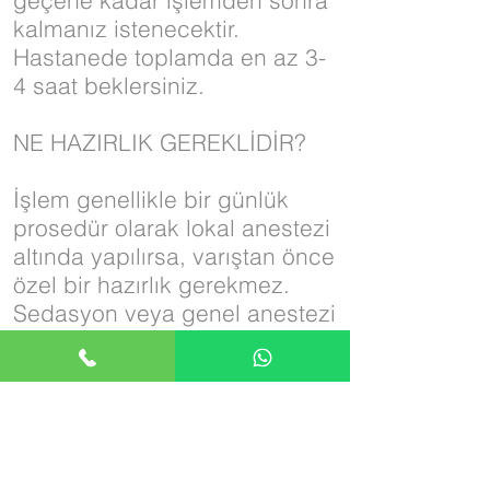
geçene kadar işlemden sonra
kalmanız istenecektir.
Hastanede toplamda en az 3-
4 saat beklersiniz.
NE HAZIRLIK GEREKLİDİR?
İşlem genellikle bir günlük
prosedür olarak lokal anestezi
altında yapılırsa, varıştan önce
özel bir hazırlık gerekmez.
Sedasyon veya genel anestezi
olmadan hızlı olmanıza gerek
yoktur. Varışta, işlemden önce
mesanenizi boşaltmanız
istenecek ve idrar enfeksiyonu
riskini en aza indirmek için bir
doz antibiyotik verilecektir.