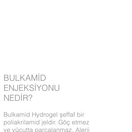
mükemmel bir güvenlik
profili 7 yıla kadar olan
çalışmalarda son
derece düşük
komplikasyon oranı.
BULKAMİD
ENJEKSİYONU
NEDİR?
Bulkamid Hydrogel şeffaf bir
poliakrilamid jeldir. Göç etmez
ve vücutta parçalanmaz. Alerji