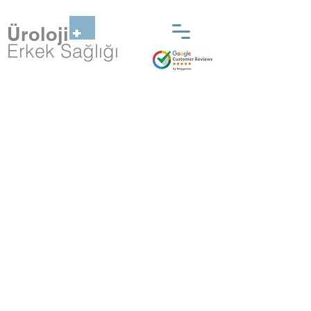
Üroloji
Erkek Sağlığı
Lokal anestezi ile
ağrısız işlem!
≥% 80 başarı oranı ve