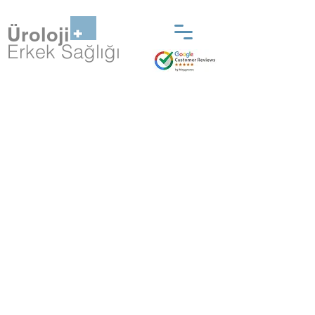
Üroloji
Erkek Sağlığı
BipolEP kapalı ameliyat
-
80 gr. Üzerindeki
prostatlarda açık prostat
ameliyatı yerine uygulanır.