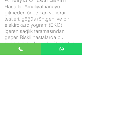
Hastalar Ameliyathaneye
gitmeden önce kan ve idrar
testleri, göğüs röntgeni ve bir
elektrokardiyogram (EKG)
içeren sağlık taramasından
geçer. Riskli hastalarda bu
tarama detaylandırılır. Alınan tüm
ilaçların kontrol edilmesi gerekir.
Kan sulandırıcı ve aspirin gibi
bazı ilaçların ameliyattan önce
kesilmesi gerekebilir.
HoLEP hakkında bilgi
için sayfayı ziyaret
edin !