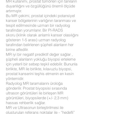
MR kullanımı, prostat tümörleri için tanıların
duyarlılığını ve özgüllüğünü önemli ölçüde
artırmıştır.
Bu MR çekimi, prostat içindeki potansiyel
kanser bölgelerinin varlığının taranması ve
tespit edilmesinde uzman bir radyolog
tarafından yorumlanır. Bir PI-RADS
skoru (klinik olarak anlamlı kanser olasılığını
gösteren 1-5 arası) uzman radyolog
tarafından belirlenen şüpheli alanların her
birine atfedilir.
MR iyi bir negatif prediktif değer sağlar ,
şüpheli alanların yokluğu biyopsi erteleme
için yeterli bir sebep teşkil edebilir. Bununla
birlikte, MR ile birlikte, kılavuzlu biyopsi,
prostat kanserini teşhis etmenin en kesin
yöntemidir.
Radyolog MR taramalarını üroloğa
gönderilir. Prostat biyopsisi sırasında
ultrason görüntüleri ile birleşen MR
görüntüleri, biyopsilerde (+/- 2,3 mm)
hassas rehberlik sağlar.
MR ve Ultrasonun birleştirilmesi ile
oluşturulan referans noktalar ile - “hedefli”