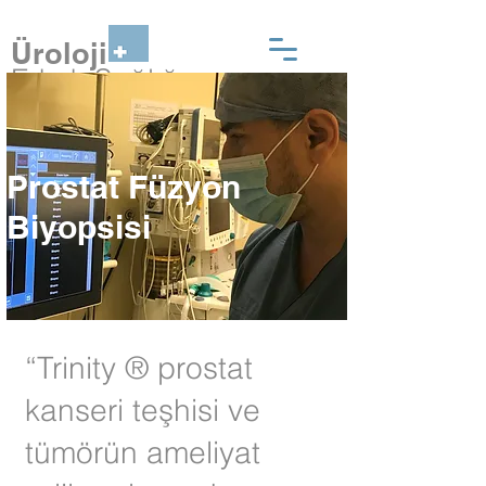
Üroloji
Erkek Sağlığı
Prostat Füzyon
Biyopsisi
“Trinity ® prostat
kanseri teşhisi ve
tümörün ameliyat