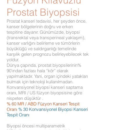
Füzyon Kılavuzlu
Prostat Biyopsisi
Prostat kanseri tedavisi, her şeyden önce,
kanser bölgelerinin doğru ve erken
tespitine dayanır. Günümüzde, biyopsi
(transrektal veya transperineal yaklaşım),
kanser varlığını belirleme ve tümörlerin
büyüklüğü ve saldırganlığı temelinde
karşılık gelen prognozu belirleyebilecek tek
yoldur.
Dünya çapında, prostat biyopsilerinin%
90'ından fazlası hala “kör” olarak
yapılmaktadır. Yani, organ içindeki yatakları
bulmak için teknoloji kullanılmadan.
Konvansiyonel biyopsi kanseri saptama
oranı, MRI / US füzyon biyopsisine göre
nispeten düşüktür .
% 60 MR / ABD Füzyon Kanseri Tespit
Oranı
% 30 Konvansiyonel Biyopsi Kanseri
Tespit Oranı
Biyopsi öncesi multiparametrik