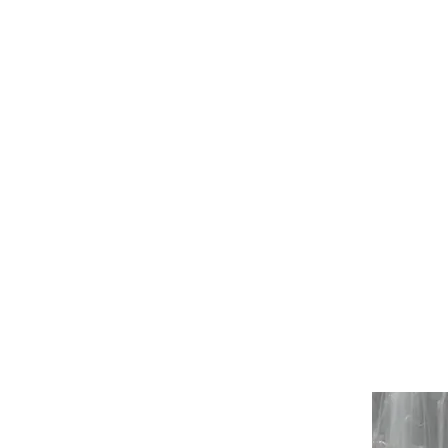
Varikosel
komplikas