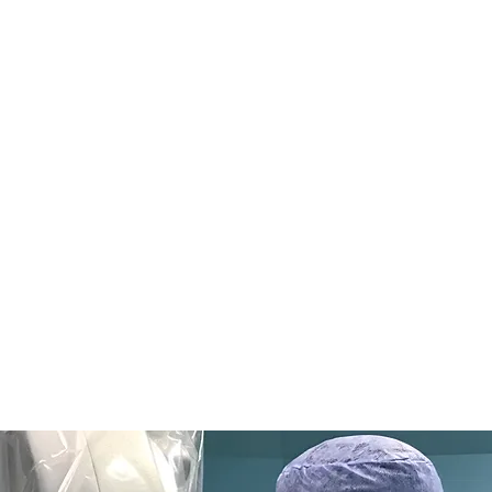
- ameliyatının başarı
yonları nedir?