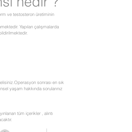
sı nedir ?
rm ve testosteron üretiminin
mektedir. Yapılan çalışmalarda
ldirilmektedir.
melisiniz.Operasyon sonrası en sık
cinsel yaşam hakkında sorularınız
nlanan tüm içerikler , alıntı
caktır.