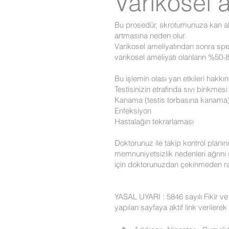
Varikosel a
Bu prosedür, skrotumunuza kan akı
artmasına neden olur.
Varikosel ameliyatından sonra sp
varikosel ameliyatı olanların %50
Bu işlemin olası yan etkileri hakk
Testisinizin etrafında sıvı birikmes
Kanama (testis torbasına kanama
Enfeksiyon
Hastalağın tekrarlaması
Doktorunuz ile takip kontrol planı
memnuniyetsizlik nedenleri ağrını 
için doktorunuzdan çekinmeden r
YASAL UYARI : 5846 sayılı Fikir ve 
yapılan sayfaya aktif link verilere