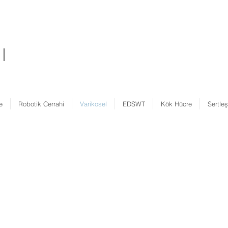
ğı
e
Robotik Cerrahi
Varikosel
EDSWT
Kök Hücre
Sertle