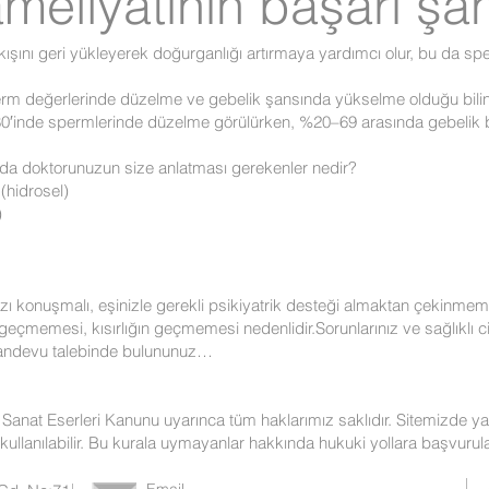
meliyatının başarı şan
şını geri yükleyerek doğurganlığı artırmaya yardımcı olur, bu da spe
erm değerlerinde düzelme ve gebelik şansında yükselme olduğu bilin
-80′inde spermlerinde düzelme görülürken, %20–69 arasında gebelik bi
ında doktorunuzun size anlatması gerekenler nedir?
i (hidrosel)
)
nızı konuşmalı, eşinizle gerekli psikiyatrik desteği almaktan çekinme
geçmemesi, kısırlığın geçmemesi nedenlidir.Sorunlarınız ve sağlıklı 
andevu talebinde bulununuz…
Sanat Eserleri Kanunu uyarınca tüm haklarımız saklıdır. Sitemizde yayı
k kullanılabilir. Bu kurala uymayanlar hakkında hukuki yollara başvurula