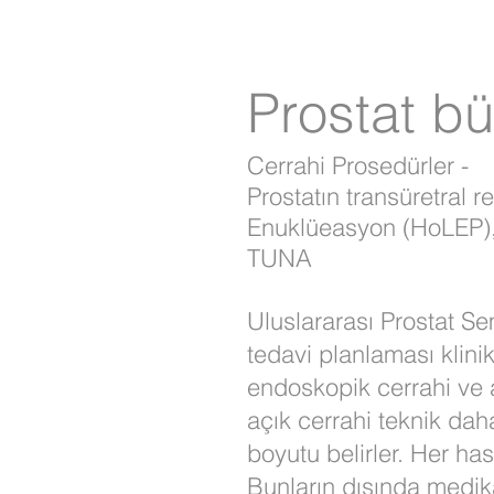
Prostat b
Cerrahi Prosedürler -
Prostatın transüretral
Enuklüeasyon (HoLEP),
TUNA
Uluslararası Prostat Se
tedavi planlaması klini
endoskopik cerrahi ve 
açık cerrahi teknik dah
boyutu belirler. Her ha
Bunların dışında medik