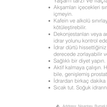
Yaşam tarzı ve ilaçla
Akşamları içecekleri sı
içmeyin.
Kafein ve alkolü sınırla
kötüleştirebilir.
Dekonjestanları veya anti
idrar yolunu kontrol ede
İdrar dürtü hissettiğin
derecede zorlayabilir v
Sağlıklı bir diyet yapın.
Aktif kalmaya çalışın. 
bile, genişlemiş prostat
İdrardan birkaç dakika 
Sıcak tut. Soğuk idrarın
Address
: Nişantaşı, Rumeli