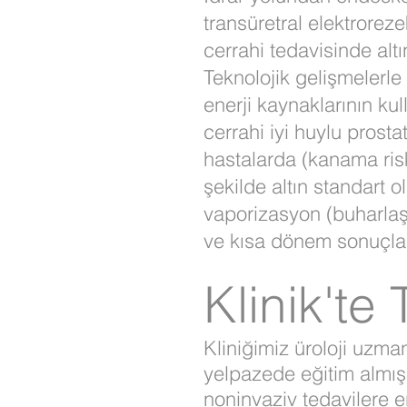
transüretral elektrorez
cerrahi tedavisinde alt
Teknolojik gelişmelerle 
enerji kaynaklarının kull
cerrahi iyi huylu prost
hastalarda (kanama riskl
şekilde altın standart o
vaporizasyon (buharlaşt
ve kısa dönem sonuçları
Klinik'te
Kliniğimiz üroloji uzman
yelpazede eğitim almış
noninvaziv tedavilere er