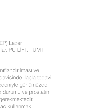
lEP) Lazer
lar, PU LİFT, TUMT,
nıflandırılması ve
avisinde ilaçla tedavi,
i nedeniyle günümüzde
ik durumu ve prostatın
 gerekmektedir.
laç kullanmak