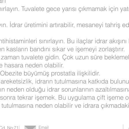
rı
nırlayın. Tuvalete gece yarısı çıkmamak için y
yın. İdrar üretimini artırabilir, mesaneyi tahriş 
histaminleri sınırlayın. Bu ilaçlar idrar akışını 
n kasların bandını sıkar ve işemeyi zorlaştırır.
iz zaman tuvalete gidin. Çok uzun süre bekleme
e hasara neden olabilir.
 Obezite büyümüş prostatla ilişkilidir.
Hareketsizlik, idrarın tutulmasına katkıda bulun
ın neden olduğu idrar sorunlarının azaltılmasına
sonra tekrar işemek. Bu uygulama çift işeme ola
 tutulmasına neden olabilir ve idrara çıkmadaki ac
Email
 Cd. No:71