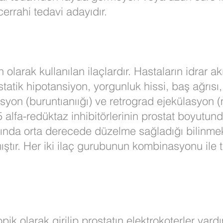
errahi tedavi adayıdır.
larak kullanılan ilaçlardır. Hastaların idrar ak
tatik hipotansiyon, yorgunluk hissi, baş ağrısı,
esyon (buruntıanıığı) ve retrograd ejekülasyon
. 5 alfa-redüktaz inhibitörlerinin prostat boyut
zında orta derecede düzelme sağladığı bilinmek
mıştır. Her iki ilaç gurubunun kombinasyonu ile 
k olarak girilip prostatın elektrokoterler yardı