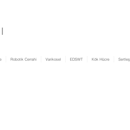
ğı
e
Robotik Cerrahi
Varikosel
EDSWT
Kök Hücre
Sertle