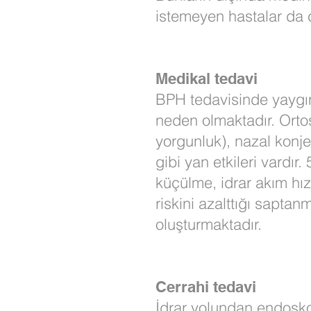
istemeyen hastalar da c
Medikal tedavi
BPH tedavisinde yaygın o
neden olmaktadır. Ortos
yorgunluk), nazal konj
gibi yan etkileri vardır
küçülme, idrar akım hı
riskini azalttığı saptan
oluşturmaktadır.
Cerrahi tedavi
İdrar yolundan endoskopi