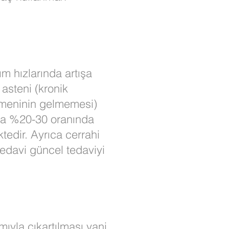
ım hızlarında artışa
 asteni (kronik
 (meninin gelmemesi)
unda %20-30 oranında
tedir. Ayrıca cerrahi
tedavi güncel tedaviyi
mıyla çıkartılması yani