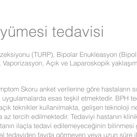
üyümesi tedavisi
 rezeksiyonu (TURP), Bipolar Enukleasyon (Bipo
 Vaporizasyon, Açık ve Laparoskopik yaklaşım
mptom Skoru anket verilerine göre hastaların sı
k uygulamalarda esas teşkil etmektedir. BPH ted
açık teknikler kullanılmakta, gelişen teknoloj
a az tercih edilmektedir. Tedaviyi hastanın klin
stanın ilaçla tedavi edilemeyeceğinin bilinmesi
al tedaviden fayda görmeyen veya uzun süre i