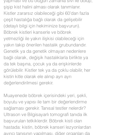
yapması ve bu oluğun zamanla sıvı ile dolup,
şişip kist halini alması olarak tanımlanır.
Kistler zararsız olabileceği gibi 60’dan fazla
çeşit hastalığa bağlı olarak da gelişebilir
(detaylı bilgi için hekiminize başvurun).
Böbrek kistleri kanserle ve böbrek
yetmezliği ile yakın ilişkisi olabileceği için
yakın takip önerilen hastalık grubundandır.
Genetik ya da genetik olmayan nedenlere
bağlı olarak, değişik hastalıklarla birlikte ya
da tek başına, çocuk ya da erişkinlerde
görülebilir. Kistler tek ya da çoklu olabilir, her
kistin kitle olarak ele alınıp ayrı ayrı
değerlendirilmesi gerekir.
Muayenede böbrek içerisindeki yeri, şekli,
boyutu ve yapısı ile tam bir değerlendirme
sağlaması gerekir. Tanısal testler nelerdir?
Ultrason ve Bilgisayarlı tomografi tanıda ilk
başvurulan tetkiklerdir. Böbrek kisti olan
hastada: kistin, böbrek kanseri lezyonlardan
ayırıcı tanısının yapılması, diğer organları da