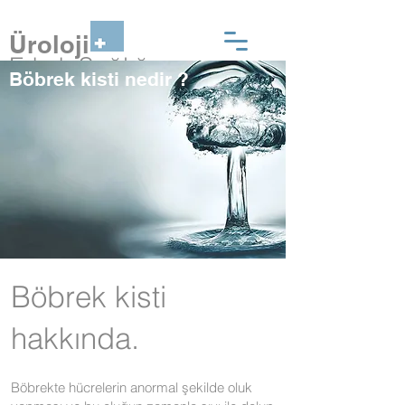
Üroloji
Erkek Sağlığı
Böbrek kisti nedir ?
Böbrek kisti
hakkında.
Böbrekte hücrelerin anormal şekilde oluk