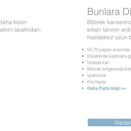
Bunlara Di
 daha kesin
Böbrek kanserinde
hekim tarafından:
erken tanının ardın
hastalıksız uzun b
50-70 yaşları arasında 
Erkeklerde kadınlara g
İdrarda kan
Böbrek bölgesinde kitle
İştahsızlık
Kilo kaybı
Daha Fazla bilgi >>
skopik Cerrahi!
Neden