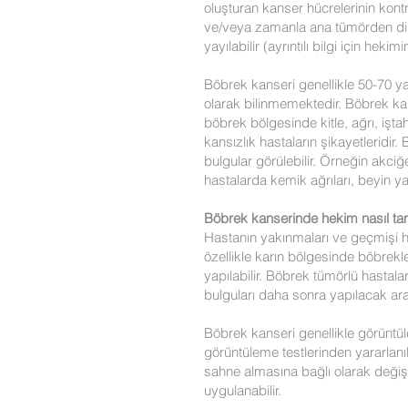
oluşturan kanser hücrelerinin kon
ve/veya zamanla ana tümörden dire
yayılabilir (ayrıntılı bilgi için heki
Böbrek kanseri genellikle 50-70 ya
olarak bilinmemektedir. Böbrek ka
böbrek bölgesinde kitle, ağrı, iştah
kansızlık hastaların şikayetleridir.
bulgular görülebilir. Örneğin akciğ
hastalarda kemik ağrıları, beyin yayı
Böbrek kanserinde hekim nasıl tan
Hastanın yakınmaları ve geçmişi 
özellikle karın bölgesinde böbrekle
yapılabilir. Böbrek tümörlü hastal
bulguları daha sonra yapılacak araş
Böbrek kanseri genellikle görüntüle
görüntüleme testlerinden yararlanıl
sahne almasına bağlı olarak değişi
uygulanabilir.