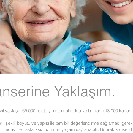
nserine Yaklaşım.
yıl yaklaşık 65.000 hasta yeni tanı almakta ve bunların 13.000 kadarı 
i, şekli, boyutu ve yapısı ile tam bir değerlendirme sağlaması gerek
lgili tedavi ile hastalıksız uzun bir yaşam sağlanabilir. Böbrek kanseri