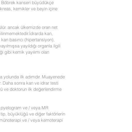
ür. Böbrek kanseri büyüdükçe
kreas, kemikler ve beyin içine
ülür. ancak ülkemizde oran net
bilinmemektedir.İdrarda kan,
k kan basıncı (hipertansiyon),
ayılmışsa yayıldığı organla ilgili
ği gibi kemik yayılımı olan
ma yolunda ilk adımdır. Muayenede
r. Daha sonra kan ve idrar testi
üsü ve doktorun ilk değerlendirme
nöz pyelogram ve / veya MR
tip, büyüklüğü ve diğer faktörlerin
immünoterapi ve / veya kemoterapi