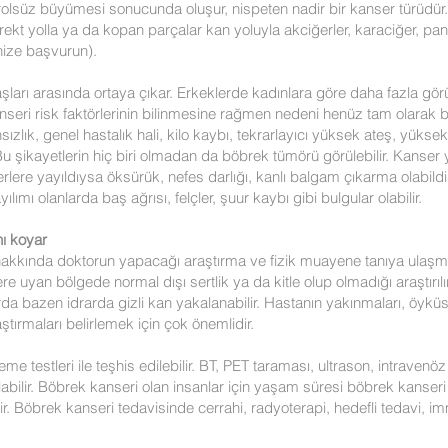
trolsüz büyümesi sonucunda oluşur, nispeten nadir bir kanser türüd
kt yolla ya da kopan parçalar kan yoluyla akciğerler, karaciğer, pan
minize başvurun).
şları arasında ortaya çıkar. Erkeklerde kadınlara göre daha fazla gör
nseri risk faktörlerinin bilinmesine rağmen nedeni henüz tam olarak 
sızlık, genel hastalık hali, kilo kaybı, tekrarlayıcı yüksek ateş, yükse
 Bu şikayetlerin hiç biri olmadan da böbrek tümörü görülebilir. Kanser y
erlere yayıldıysa öksürük, nefes darlığı, kanlı balgam çıkarma olabildi
lımı olanlarda baş ağrısı, felçler, şuur kaybı gibi bulgular olabilir.
ı koyar
hakkında doktorun yapacağı araştırma ve fizik muayene tanıya ulaş
re uyan bölgede normal dışı sertlik ya da kitle olup olmadığı araştırılı
arda bazen idrarda gizli kan yakalanabilir. Hastanın yakınmaları, öyk
tırmaları belirlemek için çok önemlidir.
me testleri ile teşhis edilebilir. BT, PET taraması, ultrason, intrave
abilir. Böbrek kanseri olan insanlar için yaşam süresi böbrek kanseri 
r. Böbrek kanseri tedavisinde cerrahi, radyoterapi, hedefli tedavi, 