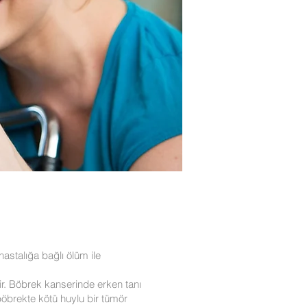
hastalığa bağlı ölüm ile
ir. Böbrek kanserinde erken tanı
 böbrekte kötü huylu bir tümör