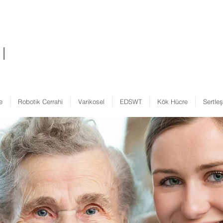
ğı
e
Robotik Cerrahi
Varikosel
EDSWT
Kök Hücre
Sertle